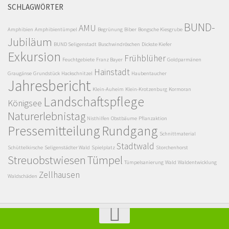
SCHLAGWÖRTER
BUND-
AMU
Amphibien
Amphibientümpel
Begrünung
Biber
Bongsche Kiesgrube
Jubiläum
BUND Seligenstadt
Buschwindröschen
Dickste Kiefer
Exkursion
Frühblüher
Feuchtgebiete
Franz Bayer
Goldparmänen
Hainstadt
Graugänse
Grundstück
Hackschnitzel
Haubentaucher
Jahresbericht
Klein-Auheim
Klein-Krotzenburg
Kormoran
Landschaftspflege
Königsee
Naturerlebnistag
Nisthilfen
Obstbäume
Pflanzaktion
Pressemitteilung
Rundgang
Schnittmaterial
Stadtwald
Schüttelkirsche
Seligenstädter Wald
Spielplatz
Storchenhorst
Streuobstwiesen
Tümpel
Tümpelsanierung
Wald
Waldentwicklung
Zellhausen
Waldschäden