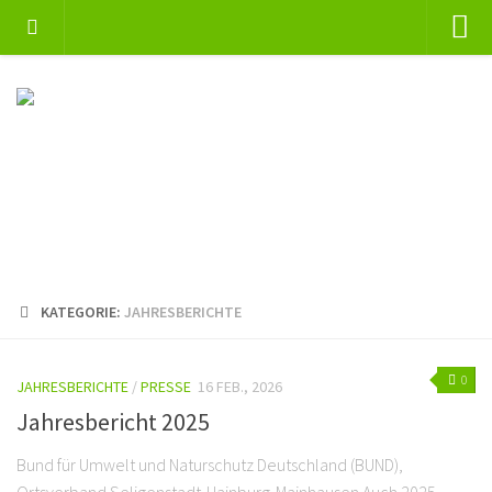
Home
Jahresberichte
Termine
Presse
Mitglied werden
Spenden
KATEGORIE:
JAHRESBERICHTE
Links
Kontakt
0
JAHRESBERICHTE
/
PRESSE
16 FEB., 2026
Datenschutzerklärung
Jahresbericht 2025
Impressum
Bund für Umwelt und Naturschutz Deutschland (BUND),