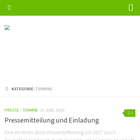
Home
Jahresberichte
Termine
Presse
Mitglied werden
Spenden
KATEGORIE:
TERMINE
Links
Kontakt
PRESSE
/
TERMINE
23 JUNI, 2026
0
Datenschutzerklärung
Pressemitteilung und Einladung
Impressum
Eine ein Meter dicke Wasserstoffleitung soll 2027 durch