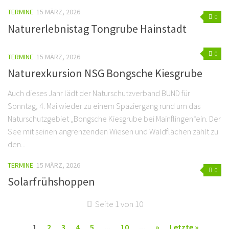
TERMINE
15 MÄRZ, 2026
0
Naturerlebnistag Tongrube Hainstadt
0
TERMINE
15 MÄRZ, 2026
Naturexkursion NSG Bongsche Kiesgrube
Auch dieses Jahr lädt der Naturschutzverband BUND für
Sonntag, 4. Mai wieder zu einem Spaziergang rund um das
Naturschutzgebiet „Bongsche Kiesgrube bei Mainflingen“ein. Der
See mit seinen angrenzenden Wiesen und Waldflächen zählt zu
den...
TERMINE
15 MÄRZ, 2026
0
Solarfrühshoppen
Seite 1 von 10
1
2
3
4
5
...
10
...
»
Letzte »