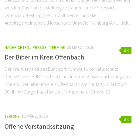
Deutschland und auch durch die Hainburger Gemarkung verlegt
werden. Das Planfeststellungsverfahren für die Spessart-
Odenwald-Leitung (SPOL) läuft derzeit und die
Arbeitsgemeinschaft „Mensch und Umwelt“ Hainburg (AMU) lädt...
NACHRICHTEN
/
PRESSE
/
TERMINE
20 MÄRZ, 2026
0
Der Biber im Kreis Offenbach
Der Kreisverband des Bundes für Umwelt und Naturschutz
Deutschland (BUND) lädt zu einer Informationsveranstaltung zum
Thema „Der Biber im Kreis Offenbach“ am Freitag, 27. März um
20 Uhr im Bürgerhaus Hausen, Tempelhofer Straße 10,...
TERMINE
15 MÄRZ, 2026
0
Offene Vorstandssitzung