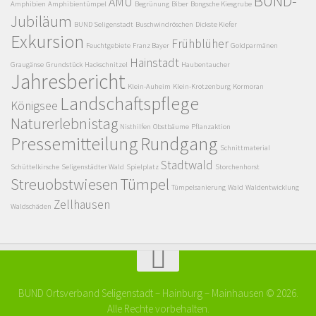
BUND-
AMU
Amphibien
Amphibientümpel
Begrünung
Biber
Bongsche Kiesgrube
Jubiläum
BUND Seligenstadt
Buschwindröschen
Dickste Kiefer
Exkursion
Frühblüher
Feuchtgebiete
Franz Bayer
Goldparmänen
Hainstadt
Graugänse
Grundstück
Hackschnitzel
Haubentaucher
Jahresbericht
Klein-Auheim
Klein-Krotzenburg
Kormoran
Landschaftspflege
Königsee
Naturerlebnistag
Nisthilfen
Obstbäume
Pflanzaktion
Pressemitteilung
Rundgang
Schnittmaterial
Stadtwald
Schüttelkirsche
Seligenstädter Wald
Spielplatz
Storchenhorst
Streuobstwiesen
Tümpel
Tümpelsanierung
Wald
Waldentwicklung
Zellhausen
Waldschäden
BUND Ortsverband Seligenstadt – Hainburg – Mainhausen © 2026.
Alle Rechte vorbehalten.