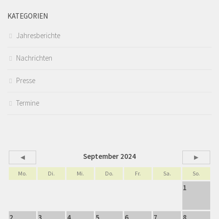
KATEGORIEN
Jahresberichte
Nachrichten
Presse
Termine
September 2024
◄
►
Mo.
Di.
Mi.
Do.
Fr.
Sa.
So.
1
2
3
4
5
6
7
8