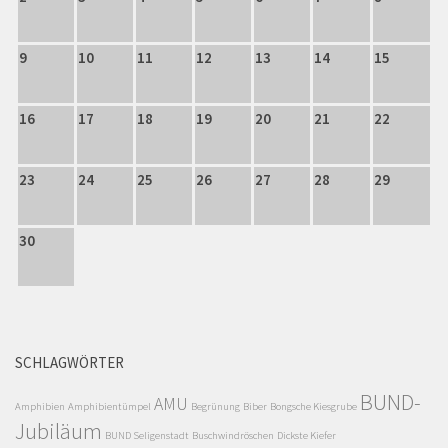
9
10
11
12
13
14
15
16
17
18
19
20
21
22
23
24
25
26
27
28
29
30
SCHLAGWÖRTER
BUND-
AMU
Amphibien
Amphibientümpel
Begrünung
Biber
Bongsche Kiesgrube
Jubiläum
BUND Seligenstadt
Buschwindröschen
Dickste Kiefer