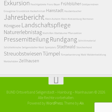
Exkursion
Frühblüher
Feuchtgebiete
Franz Bayer
Goldparmänen
Hainstadt
Graugänse
Grundstück
Hackschnitzel
Haubentaucher
Jahresbericht
Klein-Auheim
Klein-Krotzenburg
Kormoran
Landschaftspflege
Königsee
Naturerlebnistag
Nisthilfen
Obstbäume
Pflanzaktion
Pressemitteilung
Rundgang
Schnittmaterial
Stadtwald
Schüttelkirsche
Seligenstädter Wald
Spielplatz
Storchenhorst
Streuobstwiesen
Tümpel
Tümpelsanierung
Wald
Waldentwicklung
Zellhausen
Waldschäden
BUND Ortsverband Seligenstadt – Hainburg – Mainhausen © 2026.
Alle Rechte vorbehalten.
Powered by
WordPress
. Theme by
Alx
.