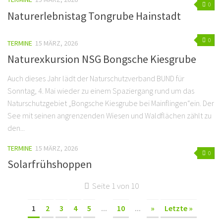
0
Naturerlebnistag Tongrube Hainstadt
0
TERMINE
15 MÄRZ, 2026
Naturexkursion NSG Bongsche Kiesgrube
Auch dieses Jahr lädt der Naturschutzverband BUND für
Sonntag, 4. Mai wieder zu einem Spaziergang rund um das
Naturschutzgebiet „Bongsche Kiesgrube bei Mainflingen“ein. Der
See mit seinen angrenzenden Wiesen und Waldflächen zählt zu
den...
TERMINE
15 MÄRZ, 2026
0
Solarfrühshoppen
Seite 1 von 10
1
2
3
4
5
...
10
...
»
Letzte »