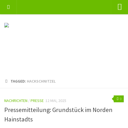
Home
Jahresberichte
Termine
Presse
Mitglied werden
Spenden
TAGGED:
HACKSCHNITZEL
Links
Kontakt
0
NACHRICHTEN
/
PRESSE
12 MAI, 2025
Datenschutzerklärung
Pressemitteilung: Grundstück im Norden
Impressum
Hainstadts