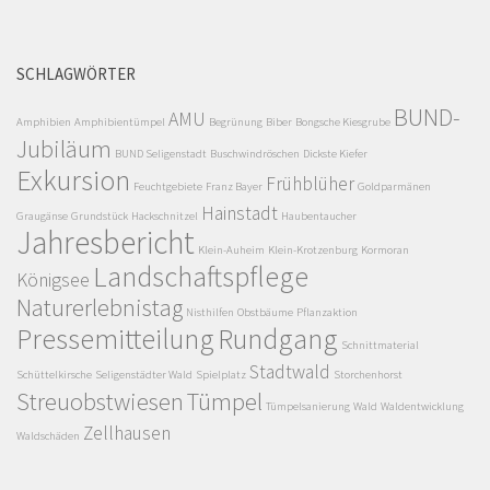
SCHLAGWÖRTER
BUND-
AMU
Amphibien
Amphibientümpel
Begrünung
Biber
Bongsche Kiesgrube
Jubiläum
BUND Seligenstadt
Buschwindröschen
Dickste Kiefer
Exkursion
Frühblüher
Feuchtgebiete
Franz Bayer
Goldparmänen
Hainstadt
Graugänse
Grundstück
Hackschnitzel
Haubentaucher
Jahresbericht
Klein-Auheim
Klein-Krotzenburg
Kormoran
Landschaftspflege
Königsee
Naturerlebnistag
Nisthilfen
Obstbäume
Pflanzaktion
Pressemitteilung
Rundgang
Schnittmaterial
Stadtwald
Schüttelkirsche
Seligenstädter Wald
Spielplatz
Storchenhorst
Streuobstwiesen
Tümpel
Tümpelsanierung
Wald
Waldentwicklung
Zellhausen
Waldschäden