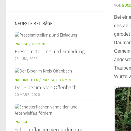
VON
BUN
Bei ein
NEUESTE BEITRÄGE
des Zel
gerodet
Baumart
PRESSE
/
TERMINE
Pressemitteilung und Einladung
Gemeind
23 JUNI, 2026
angesch
Trauben
Wurzelwe
NACHRICHTEN
/
PRESSE
/
TERMINE
Der Biber im Kreis Offenbach
20 MÄRZ, 2026
PRESSE
Schotterflächen vermeiden und