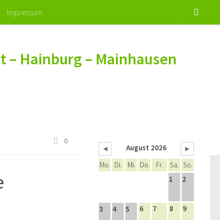
Impressum
t – Hainburg – Mainhausen
0
August 2026
◄
►
Mo.
Di.
Mi.
Do.
Fr.
Sa.
So.
e
1
2
6
7
8
9
3
4
5