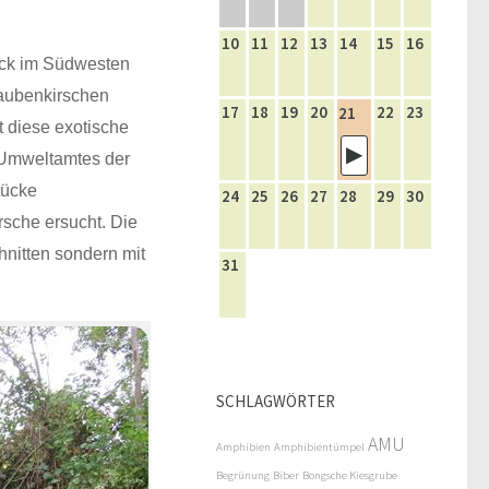
10
11
12
13
14
15
16
ück im Südwesten
raubenkirschen
17
18
19
20
22
23
21
t diese exotische
 Umweltamtes der
tücke
24
25
26
27
28
29
30
sche ersucht. Die
nitten sondern mit
31
SCHLAGWÖRTER
AMU
Amphibien
Amphibientümpel
Begrünung
Biber
Bongsche Kiesgrube