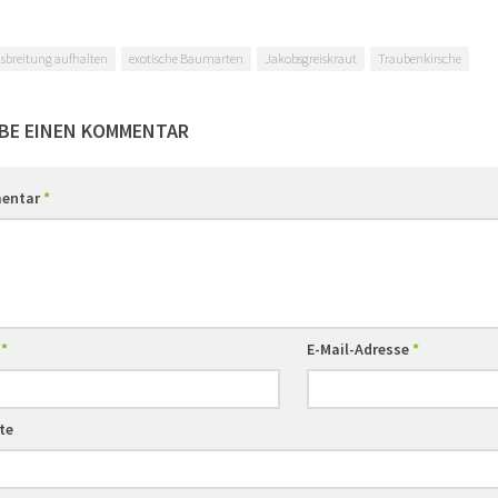
sbreitung aufhalten
exotische Baumarten
Jakobsgreiskraut
Traubenkirsche
BE EINEN KOMMENTAR
entar
*
e
*
E-Mail-Adresse
*
te