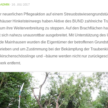
DADMIN
· 16. JULI 2017
er neuerlichen Pflegeaktion auf einem Streuobstwiesengrundst
lhäuser Hinkelsteinwegs haben Aktive des BUND zahlreiche T
 um ihre Weiterverbreitung zu stoppen. Auf den Brachflächen ha
 sich nahezu unausrottbar ausgebreitet. Mit Unterstützung des
e Mainhausen wurden die Eigentümer der betroffenen Grunds
rieben und um Zustimmung bei der Bekämpfung der Traubenkir
kirschenschösslinge und –bäume werden nicht nur zurückgesch
rk entfernt.