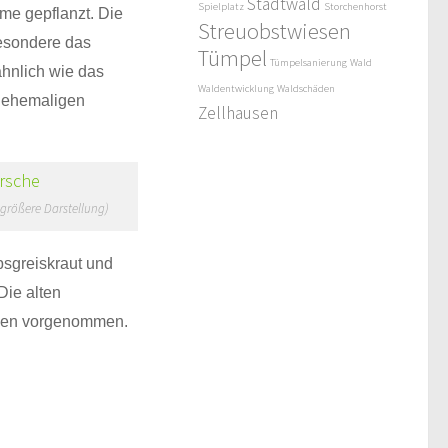
Stadtwald
Spielplatz
Storchenhorst
me gepflanzt. Die
Streuobstwiesen
esondere das
Tümpel
Tümpelsanierung
Wald
hnlich wie das
Waldentwicklung
Waldschäden
r ehemaligen
Zellhausen
r größere Darstellung)
bsgreiskraut und
Die alten
ngen vorgenommen.