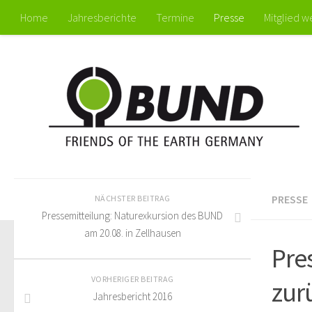
Home
Jahresberichte
Termine
Presse
Mitglied 
PRESSE
NÄCHSTER BEITRAG
Pressemitteilung: Naturexkursion des BUND
am 20.08. in Zellhausen
Pre
VORHERIGER BEITRAG
zur
Jahresbericht 2016