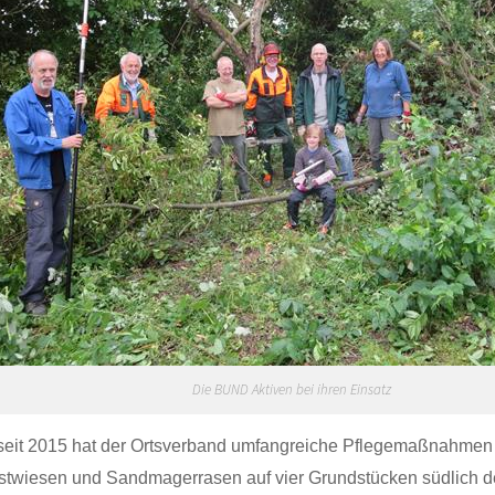
Die BUND Aktiven bei ihren Einsatz
 seit 2015 hat der Ortsverband umfangreiche Pflegemaßnahmen 
stwiesen und Sandmagerrasen auf vier Grundstücken südlich d