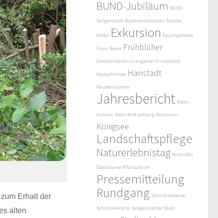
BUND-Jubiläum
BUND
Seligenstadt
Buschwindröschen
Dickste
Exkursion
Kiefer
Feuchtgebiete
Frühblüher
Franz Bayer
Goldparmänen
Graugänse
Grundstück
Hainstadt
Hackschnitzel
Haubentaucher
Jahresbericht
Klein-
Auheim
Klein-Krotzenburg
Kormoran
Königsee
Landschaftspflege
Naturerlebnistag
Nisthilfen
Obstbäume
Pflanzaktion
Pressemitteilung
Rundgang
zum Erhalt der
Schnittmaterial
Schüttelkirsche
Seligenstädter Wald
es alten