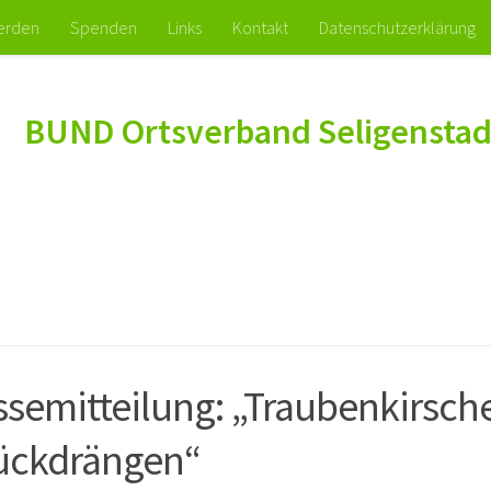
werden
Spenden
Links
Kontakt
Datenschutzerklärung
BUND Ortsverband Seligenstad
ssemitteilung: „Traubenkirsch
ückdrängen“