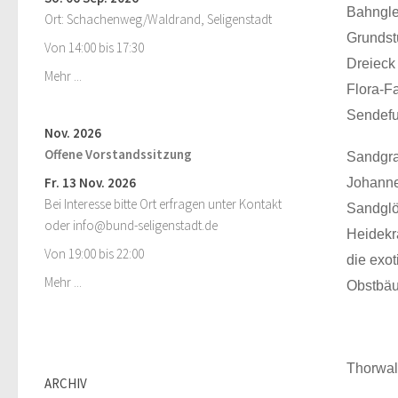
Bahngle
Ort: Schachenweg/Waldrand, Seligenstadt
Grundst
Von 14:00 bis 17:30
Dreieck
Mehr ...
Flora-F
Sendefu
Nov. 2026
Offene Vorstandssitzung
Sandgra
Fr. 13 Nov. 2026
Johanne
Bei Interesse bitte Ort erfragen unter Kontakt
Sandglö
oder info@bund-seligenstadt.de
Heidekra
Von 19:00 bis 22:00
die exot
Mehr ...
Obstbäu
Thorwal
ARCHIV